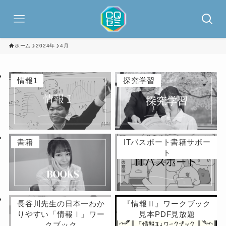
ホーム
2024年
4月
情報1
探究学習
書籍
ITパスポート書籍サポー
ト
長谷川先生の日本一わか
『情報Ⅱ』ワークブック
りやすい「情報Ⅰ」ワー
見本PDF見放題
クブック