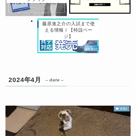
藤原進之介の入試まで使
える情報Ⅰ【特設ペー
ジ】
2024年4月
– date –
情報1