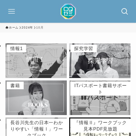
ホーム
2024年
10月
情報1
探究学習
書籍
ITパスポート書籍サポー
ト
長谷川先生の日本一わか
『情報Ⅱ』ワークブック
りやすい「情報Ⅰ」ワー
見本PDF見放題
クブック