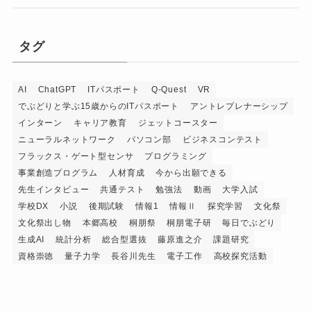
タグ
AI
ChatGPT
ITパスポート
Q-Quest
VR
でぶどりと学ぶ15歳からのITパスポート
アントレプレナーシップ
インターン
キャリア教育
ジェットコースター
ニューラルネットワーク
パソコン部
ビジネスコンテスト
フラックス・ゲート型センサ
プログラミング
事業創造プログラム
人材育成
今から出願できる
先生インタビュー
共通テスト
勉強法
動画
大学入試
学校DX
小説
後期試験
情報1
情報Ⅱ
探究学習
文化祭
文化祭出し物
本郷高校
桐朋祭
桐朋電子研
毎日でぶどり
生成AI
統計分析
総合型選抜
藤原進之介
課題研究
資格崇徳
量子力学
長谷川先生
電子工作
高校探究活動