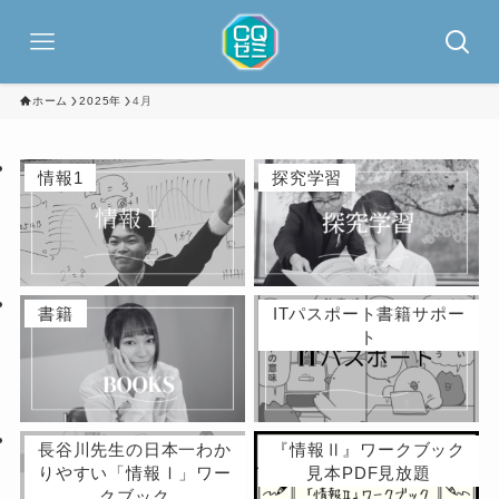
ホーム
2025年
4月
情報1
探究学習
書籍
ITパスポート書籍サポー
ト
長谷川先生の日本一わか
『情報Ⅱ』ワークブック
りやすい「情報Ⅰ」ワー
見本PDF見放題
クブック