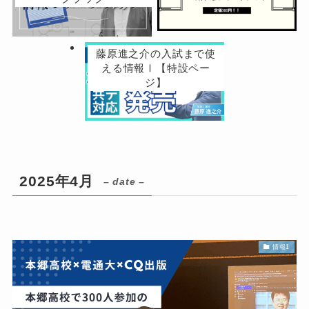
藤原進之介の入試まで使
える情報Ⅰ【特設ペー
ジ】
2025年4月
– date –
情報1