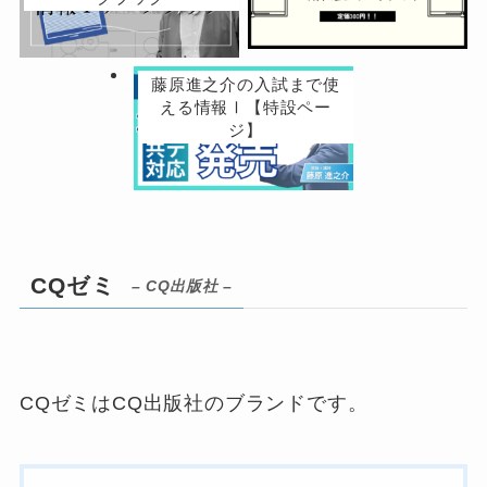
藤原進之介の入試まで使
える情報Ⅰ【特設ペー
ジ】
CQゼミ
– CQ出版社 –
CQゼミはCQ出版社のブランドです。