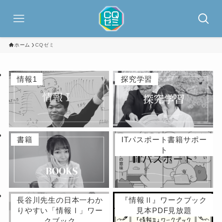
ホーム
CQゼミ
情報1
探究学習
書籍
ITパスポート書籍サポー
ト
長谷川先生の日本一わか
『情報Ⅱ』ワークブック
りやすい「情報Ⅰ」ワー
見本PDF見放題
クブック