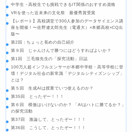
中学生・高校生でも挑戦できるIT関係のおすすめ資格
VRを使った近未来の文化祭 最優秀賞受賞
【レポート】高校講堂で300人参加のデータサイエンス講
座を開催！〜佐野遼太郎先生（電通大）×本郷高校×CQ出
版〜
第2回：ちょっと長めの自己紹介
第９回 じゃんけんで勝つにはどうすればよいか？
第1回 三毛猫先生の「探究活動」日誌
100万人超インフルエンサーが本郷中学校・高等学校に登
壇！デジタル社会の新常識「デジタルシティズンシップ」
とは？
第５回 生成AIは授業でいつ使えるのか？
第35回 とったぞー！！！
第６回 模倣はいけないのか？ 「AIはハトに勝てるか？」
の探究活動
第37回 激論して、とったぞー！！！
第36回 こうして、とったぞー！！！