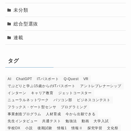
未分類
総合型選抜
連載
タグ
AI
ChatGPT
ITパスポート
Q-Quest
VR
でぶどりと学ぶ15歳からのITパスポート
アントレプレナーシップ
インターン
キャリア教育
ジェットコースター
ニューラルネットワーク
パソコン部
ビジネスコンテスト
フラックス・ゲート型センサ
プログラミング
事業創造プログラム
人材育成
今から出願できる
先生インタビュー
共通テスト
勉強法
動画
大学入試
学校DX
小説
後期試験
情報1
情報Ⅱ
探究学習
文化祭