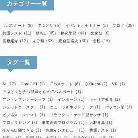
カテゴリー一覧
(8)
(6)
(3)
(35)
ITパスポート
でぶどり
イベント・セミナー
ブログ
(11)
(45)
(44)
(6)
共通テスト
情報1
探究学習
文化祭
(12)
(33)
(30)
(15)
書籍紹介
未分類
総合型選抜
連載
タグ一覧
(12)
(1)
(6)
(2)
(1)
AI
ChatGPT
ITパスポート
Q-Quest
VR
(1)
でぶどりと学ぶ15歳からのITパスポート
(1)
(1)
(1)
アントレプレナーシップ
インターン
キャリア教育
(1)
(1)
(1)
ジェットコースター
ニューラルネットワーク
パソコン部
(1)
(1)
ビジネスコンテスト
フラックス・ゲート型センサ
(7)
(1)
(1)
プログラミング
事業創造プログラム
人材育成
(1)
(1)
(1)
今から出願できる
先生インタビュー
共通テスト
(1)
(1)
(1)
(1)
(1)
勉強法
動画
大学入試
学校DX
小説