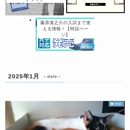
藤原進之介の入試まで使
える情報Ⅰ【特設ペー
ジ】
2025年1月
– date –
情報1