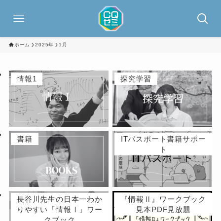
ホーム
2025年
1月
情報1
探究学習
書籍
ITパスポート書籍サポー
ト
長谷川先生の日本一わか
『情報Ⅱ』ワークブック
りやすい「情報Ⅰ」ワー
見本PDF見放題
クブック