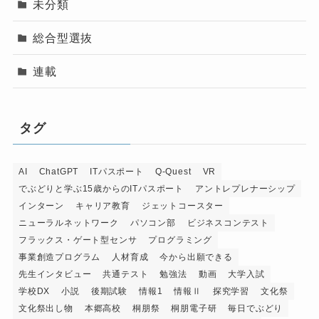
未分類
総合型選抜
連載
タグ
AI
ChatGPT
ITパスポート
Q-Quest
VR
でぶどりと学ぶ15歳からのITパスポート
アントレプレナーシップ
インターン
キャリア教育
ジェットコースター
ニューラルネットワーク
パソコン部
ビジネスコンテスト
フラックス・ゲート型センサ
プログラミング
事業創造プログラム
人材育成
今から出願できる
先生インタビュー
共通テスト
勉強法
動画
大学入試
学校DX
小説
後期試験
情報1
情報Ⅱ
探究学習
文化祭
文化祭出し物
本郷高校
桐朋祭
桐朋電子研
毎日でぶどり