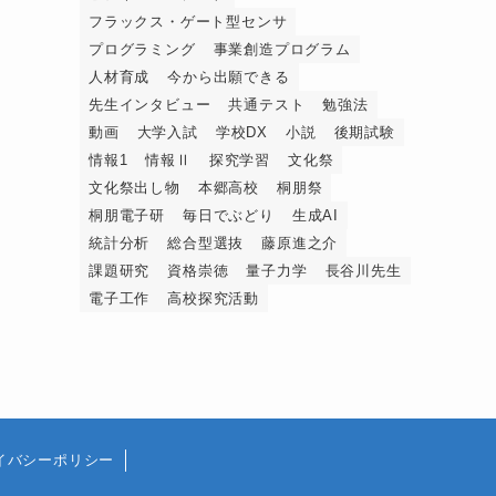
フラックス・ゲート型センサ
プログラミング
事業創造プログラム
人材育成
今から出願できる
先生インタビュー
共通テスト
勉強法
動画
大学入試
学校DX
小説
後期試験
情報1
情報Ⅱ
探究学習
文化祭
文化祭出し物
本郷高校
桐朋祭
桐朋電子研
毎日でぶどり
生成AI
統計分析
総合型選抜
藤原進之介
課題研究
資格崇徳
量子力学
長谷川先生
電子工作
高校探究活動
イバシーポリシー