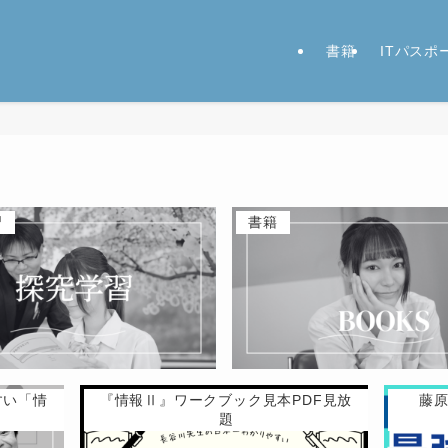
書籍
ITパス
習
書籍
すい「情
『情報Ⅱ』ワークブック見本PDF見放
藤
題