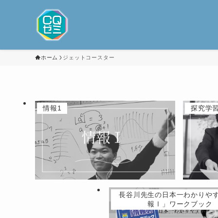
ホーム
ジェットコースター
情報1
探究学
長谷川先生の日本一わかりや
報Ⅰ」ワークブック