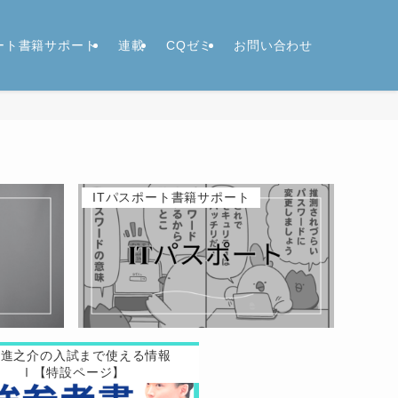
ポート書籍サポート
連載
CQゼミ
お問い合わせ
ITパスポート書籍サポート
原進之介の入試まで使える情報
Ⅰ【特設ページ】