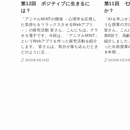
第12回 ポジティブに生きるに
第11回 
は？
か？
「アニマルMINTの開発 －心理学を応用し
「AIを学ぶ
た気持ちをリラックスさせるWebアプリ
うな授業の方
－」の探究活動 皆さん、こんにちは。テラ
皆さん、こん
オカ電子です。今回は、「アニマルMINT」
第8回で、高
というWebアプリを作った探究活動を紹介
紹介しました
します。 皆さんは、気分が落ち込んだとき
った出前授業
どのように立...
８年間...
2025年4月24日
2025年4月24