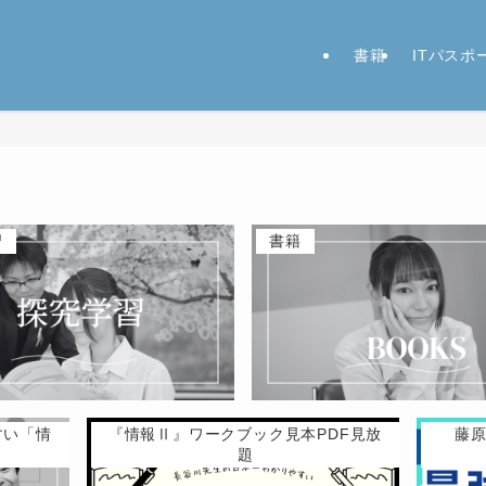
書籍
ITパス
習
書籍
すい「情
『情報Ⅱ』ワークブック見本PDF見放
藤
題