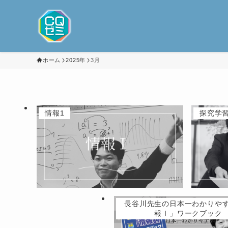
ホーム
2025年
3月
情報1
探究学
長谷川先生の日本一わかりや
報Ⅰ」ワークブック