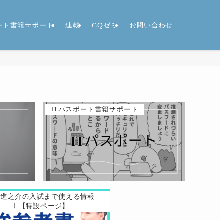
ポート書籍サポート
連載
CQゼミ
お問い合わせ
ITパスポート書籍サポート
原進之介の入試まで使える情報
Ⅰ【特設ページ】