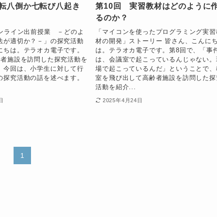
七転八倒か七転び八起き
第10回 実習教材はどのように
るのか？
オンライン出前授業 －どのよ
「マイコンを使ったプログラミング実習
法が適切か？－」の探究活動
材の開発」ストーリー 皆さん、こんに
にちは。テラオカ電子です。
は。テラオカ電子です。第8回で、「事
齢者施設を訪問した探究活動を
は、会議室で起こっているんじゃない。
。今回は、小学生に対して行
場で起こっているんだ」ということで、
の探究活動の話を述べます。
室を飛び出して高齢者施設を訪問した探
活動を紹介...
日
2025年4月24日
1