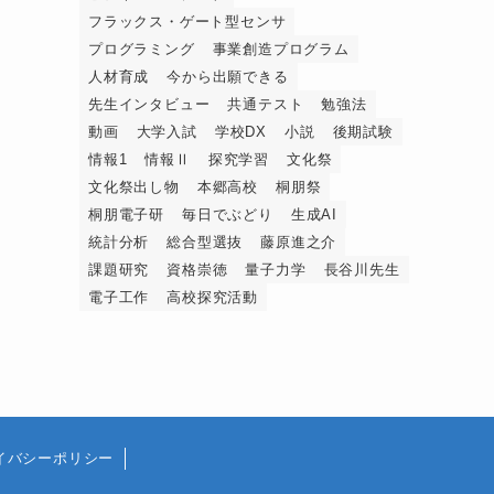
フラックス・ゲート型センサ
プログラミング
事業創造プログラム
人材育成
今から出願できる
先生インタビュー
共通テスト
勉強法
動画
大学入試
学校DX
小説
後期試験
情報1
情報Ⅱ
探究学習
文化祭
文化祭出し物
本郷高校
桐朋祭
桐朋電子研
毎日でぶどり
生成AI
統計分析
総合型選抜
藤原進之介
課題研究
資格崇徳
量子力学
長谷川先生
電子工作
高校探究活動
イバシーポリシー