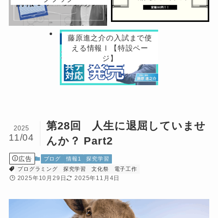
藤原進之介の入試まで使
える情報Ⅰ【特設ペー
ジ】
第28回 人生に退屈していませ
2025
11/04
んか？ Part2
広告
ブログ
情報1
探究学習
プログラミング
探究学習
文化祭
電子工作
2025年10月29日
2025年11月4日