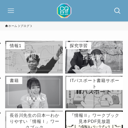
ホーム
ブログ
情報1
探究学習
書籍
ITパスポート書籍サポー
ト
長谷川先生の日本一わか
『情報Ⅱ』ワークブック
りやすい「情報Ⅰ」ワー
見本PDF見放題
クブック