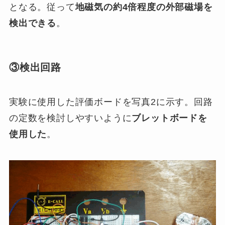
となる。従って
地磁気の約
4
倍程度の外部磁場を
検出できる
。
③
検出回路
実験に使用した評価ボードを写真2に示す。回路
の定数を検討しやすいように
ブレットボードを
使用した
。