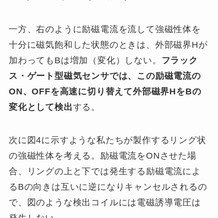
一方、右のように励磁電流を流して強磁性体を
十分に磁気飽和した状態のときは、外部磁界Hが
加わってもBは増加（変化）しない。
フラック
ス・ゲート型磁気センサでは、この励磁電流の
ON
、
OFF
を高速に切り替えて外部磁界
H
を
B
の
変化として検出
する。
次に図4に示すような私たちが製作するリング状
の強磁性体を考える。励磁電流をONさせた場
合、リングの上と下では発生する励磁電流によ
るBの向きは互いに逆になりキャンセルされるの
で、図のような検出コイルには電磁誘導電圧は
発生しない。