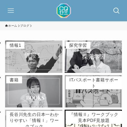
ホーム
ブログ
情報1
探究学習
書籍
ITパスポート書籍サポー
ト
長谷川先生の日本一わか
『情報Ⅱ』ワークブック
りやすい「情報Ⅰ」ワー
見本PDF見放題
クブック