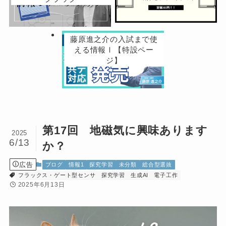
藤原進之介の入試まで使
える情報Ⅰ【特設ペー
ジ】
第17回 地磁気に興味あります
2025
6/13
か？
広告
ブログ
情報1
探究学習
未分類
総合型選抜
フラックス・ゲート型センサ
探究学習
生成AI
電子工作
2025年6月13日