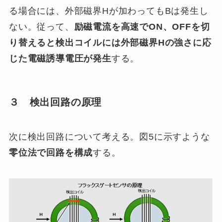
る場合には、外部磁界Hが加わってもBは発生し
ない。従って、
励磁電流を高速で
ON
、
OFF
を切
り替えると検出コイルには外部磁界
H
の強さに応
じた電磁誘導電圧が発生
する。
３ 検出回路の原理
次に検出回路について考える。図5に示すような
零位法で回路を構成
する。