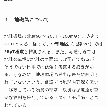
１ 地磁気について
地球磁場は北緯50°で20μT（200mG）、赤道で
31μTとある。従って、
中部地区（北緯
35
°）では
25
μ
T
程度
と推測される。また、赤道付近では、
地球の磁場は地球の表面にほぼ平行であるが、
そうでない日本では伏角も考慮する必要があ
る。ちなみに、地球磁場の発生は未だに解明さ
れていないという。仮説では地球内部深く互い
に移動している物質の非常に緩慢な循還流が重
要な役割を果たしている（ダイナモ理論）と言
われている。