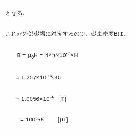
となる。
これが外部磁場に対抗するので、磁束密度Bは、
-7
B = μ
H = 4×π×10
×H
0
-6
= 1.257×10
×80
-4
= 1.0056×10
[T]
= 100.56 [μT]