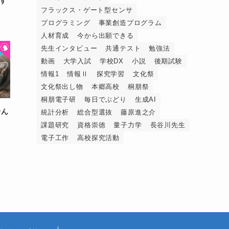
す
フラックス・ゲート型センサ
プログラミング
事業創造プログラム
人材育成
今から出願できる
先生インタビュー
共通テスト
勉強法
動画
大学入試
学校DX
小説
後期試験
情報1
情報Ⅱ
探究学習
文化祭
文化祭出し物
本郷高校
桐朋祭
桐朋電子研
毎日でぶどり
生成AI
せん
統計分析
総合型選抜
藤原進之介
課題研究
資格崇徳
量子力学
長谷川先生
電子工作
高校探究活動