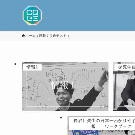
ホーム
連載
共通テスト
情報1
探究学
長谷川先生の日本一わかりや
報Ⅰ」ワークブック