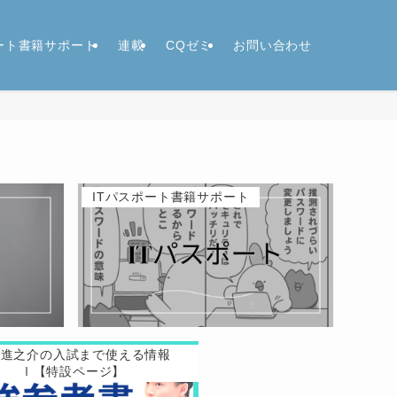
ポート書籍サポート
連載
CQゼミ
お問い合わせ
ITパスポート書籍サポート
原進之介の入試まで使える情報
Ⅰ【特設ページ】