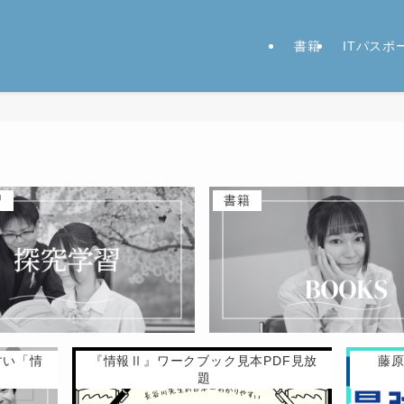
書籍
ITパス
習
書籍
すい「情
『情報Ⅱ』ワークブック見本PDF見放
藤
題