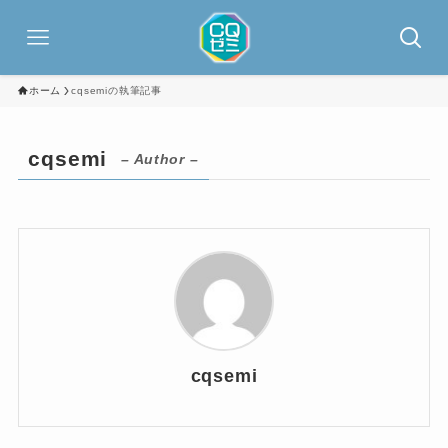
ホーム
cqsemiの執筆記事
cqsemi
– Author –
cqsemi