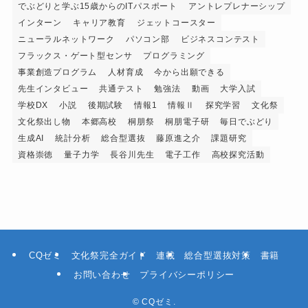
でぶどりと学ぶ15歳からのITパスポート
アントレプレナーシップ
インターン
キャリア教育
ジェットコースター
ニューラルネットワーク
パソコン部
ビジネスコンテスト
フラックス・ゲート型センサ
プログラミング
事業創造プログラム
人材育成
今から出願できる
先生インタビュー
共通テスト
勉強法
動画
大学入試
学校DX
小説
後期試験
情報1
情報Ⅱ
探究学習
文化祭
文化祭出し物
本郷高校
桐朋祭
桐朋電子研
毎日でぶどり
生成AI
統計分析
総合型選抜
藤原進之介
課題研究
資格崇徳
量子力学
長谷川先生
電子工作
高校探究活動
CQゼミ
文化祭完全ガイド
連載
総合型選抜対策
書籍
お問い合わせ
プライバシーポリシー
©
CQゼミ.